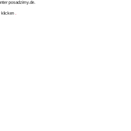
unter posadzimy.de.
r
klicken
.