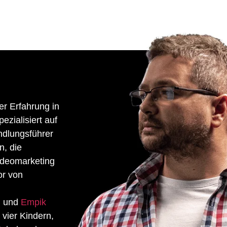
er Erfahrung in
zialisiert auf
ndlungsführer
n, die
Videomarketing
or von
N und
Empik
 vier Kindern,