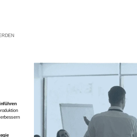
WERDEN
inführen
produktion
 verbessern
tegie