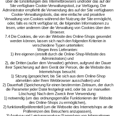
über die Einstellungen des Internetbrowsers und/oder das auf der
Site verfügbare Cookie-Verwaltungstool, zur Verfügung. Der
Administrator empfiehlt die Verwendung des auf der Site verfügbaren
Cookie-Verwaltungstools, das eine einfache und proaktive
Verwaltung von Cookies während der Nutzung der Site ermöglicht,
oder, falls es nicht verfügbar ist, die folgenden Informationen zu
lesen, unter anderem über die Verwaltung von Cookies über den
Browser.
7.4 Die Cookies, die von der Website des Online-Shops gesendet
werden können, lassen sich nach den folgenden Kriterien in
verschiedene Typen unterteilen:
Wegen ihres Lieferanten:
1) ihre eigenen (erstellt durch die Online-Shop-Website des
Administrators) und
2), die Dritten (außer dem Verwalter) gehören, aufgrund der Dauer
ihrer Speicherung auf dem Gerät der Person, die die Website des
Internetshops besucht:
1) Sitzung (gespeichert, bis Sie sich aus dem Online-Shop
abmelden oder Ihren Webbrowser ausschalten) und
2) Dauerhaft (Speicherung für einen bestimmten Zeitraum, der durch
die Parameter jeder Datei festgelegt wird, oder bis zur manuellen
Löschung) Nach dem Zweck ihrer Verwendung:
1) notwendig (um das ordnungsgemäße Funktionieren der Website
des Online-Shops zu ermöglichen),
2) funktionell/präferentiell (um die Webseite des Internetshops an die
Präferenzen des Besuchers anzupassen),
3) Analyse und Leistungsanalyse (Sammlung von Informationen