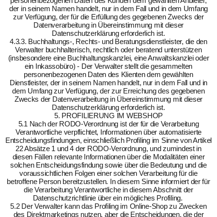
personenbezogenen Daten des Kunden dem gewählten Anbieter,
der in seinem Namen handelt, nur in dem Fall und in dem Umfang
zur Verfügung, der für die Erfüllung des gegebenen Zwecks der
Datenverarbeitung in Übereinstimmung mit dieser
Datenschutzerklärung erforderlich ist.
4.3.3. Buchhaltungs-, Rechts- und Beratungsdienstleister, die den
Verwalter buchhalterisch, rechtlich oder beratend unterstützen
(insbesondere eine Buchhaltungskanzlei, eine Anwaltskanzlei oder
ein Inkassobüro) - Der Verwalter stellt die gesammelten
personenbezogenen Daten des Klienten dem gewählten
Dienstleister, der in seinem Namen handelt, nur in dem Fall und in
dem Umfang zur Verfügung, der zur Erreichung des gegebenen
Zwecks der Datenverarbeitung in Übereinstimmung mit dieser
Datenschutzerklärung erforderlich ist.
5. PROFILIERUNG IM WEBSHOP
5.1 Nach der RODO-Verordnung ist der für die Verarbeitung
Verantwortliche verpflichtet, Informationen über automatisierte
Entscheidungsfindungen, einschließlich Profiling im Sinne von Artikel
22 Absätze 1 und 4 der RODO-Verordnung, und zumindest in
diesen Fällen relevante Informationen über die Modalitäten einer
solchen Entscheidungsfindung sowie über die Bedeutung und die
voraussichtlichen Folgen einer solchen Verarbeitung für die
betroffene Person bereitzustellen. In diesem Sinne informiert der für
die Verarbeitung Verantwortliche in diesem Abschnitt der
Datenschutzrichtlinie über ein mögliches Profiling.
5.2 Der Verwalter kann das Profiling im Online-Shop zu Zwecken
des Direktmarketings nutzen, aber die Entscheidungen, die der