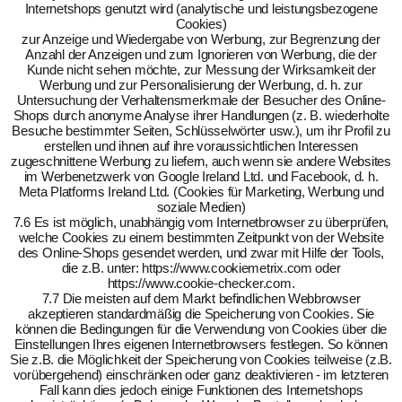
Internetshops genutzt wird (analytische und leistungsbezogene
Cookies)
zur Anzeige und Wiedergabe von Werbung, zur Begrenzung der
Anzahl der Anzeigen und zum Ignorieren von Werbung, die der
Kunde nicht sehen möchte, zur Messung der Wirksamkeit der
Werbung und zur Personalisierung der Werbung, d. h. zur
Untersuchung der Verhaltensmerkmale der Besucher des Online-
Shops durch anonyme Analyse ihrer Handlungen (z. B. wiederholte
Besuche bestimmter Seiten, Schlüsselwörter usw.), um ihr Profil zu
erstellen und ihnen auf ihre voraussichtlichen Interessen
zugeschnittene Werbung zu liefern, auch wenn sie andere Websites
im Werbenetzwerk von Google Ireland Ltd. und Facebook, d. h.
Meta Platforms Ireland Ltd. (Cookies für Marketing, Werbung und
soziale Medien)
7.6 Es ist möglich, unabhängig vom Internetbrowser zu überprüfen,
welche Cookies zu einem bestimmten Zeitpunkt von der Website
des Online-Shops gesendet werden, und zwar mit Hilfe der Tools,
die z.B. unter: https://www.cookiemetrix.com oder
https://www.cookie-checker.com.
7.7 Die meisten auf dem Markt befindlichen Webbrowser
akzeptieren standardmäßig die Speicherung von Cookies. Sie
können die Bedingungen für die Verwendung von Cookies über die
Einstellungen Ihres eigenen Internetbrowsers festlegen. So können
Sie z.B. die Möglichkeit der Speicherung von Cookies teilweise (z.B.
vorübergehend) einschränken oder ganz deaktivieren - im letzteren
Fall kann dies jedoch einige Funktionen des Internetshops