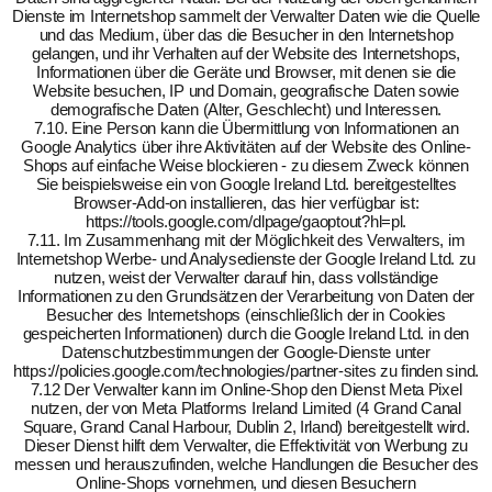
Dienste im Internetshop sammelt der Verwalter Daten wie die Quelle
und das Medium, über das die Besucher in den Internetshop
gelangen, und ihr Verhalten auf der Website des Internetshops,
Informationen über die Geräte und Browser, mit denen sie die
Website besuchen, IP und Domain, geografische Daten sowie
demografische Daten (Alter, Geschlecht) und Interessen.
7.10. Eine Person kann die Übermittlung von Informationen an
Google Analytics über ihre Aktivitäten auf der Website des Online-
Shops auf einfache Weise blockieren - zu diesem Zweck können
Sie beispielsweise ein von Google Ireland Ltd. bereitgestelltes
Browser-Add-on installieren, das hier verfügbar ist:
https://tools.google.com/dlpage/gaoptout?hl=pl.
7.11. Im Zusammenhang mit der Möglichkeit des Verwalters, im
Internetshop Werbe- und Analysedienste der Google Ireland Ltd. zu
nutzen, weist der Verwalter darauf hin, dass vollständige
Informationen zu den Grundsätzen der Verarbeitung von Daten der
Besucher des Internetshops (einschließlich der in Cookies
gespeicherten Informationen) durch die Google Ireland Ltd. in den
Datenschutzbestimmungen der Google-Dienste unter
https://policies.google.com/technologies/partner-sites zu finden sind.
7.12 Der Verwalter kann im Online-Shop den Dienst Meta Pixel
nutzen, der von Meta Platforms Ireland Limited (4 Grand Canal
Square, Grand Canal Harbour, Dublin 2, Irland) bereitgestellt wird.
Dieser Dienst hilft dem Verwalter, die Effektivität von Werbung zu
messen und herauszufinden, welche Handlungen die Besucher des
Online-Shops vornehmen, und diesen Besuchern