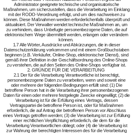
Administrator geeignete technische und organisatorische
Maßnahmen, um sicherzustellen, dass die Verarbeitung im Einklang
mit der RODO-Verordnung erfolgt, und um dies nachweisen zu
können. Diese Maßnahmen werden erforderlichenfalls überprüft und
aktualisiert. Der Verwalter wendet technische Maßnahmen an, um
zu verhindern, dass Unbefugte personenbezogene Daten, die auf
elektronischem Wege übermittelt werden, erlangen oder verändern
können.
1.7 Alle Wörter, Ausdrücke und Abkürzungen, die in dieser
Datenschutzerklärung vorkommen und mit einem Großbuchstaben
beginnen (z.B. Verkäufer, Online-Shop, elektronischer Dienst), sind
gemäß ihrer Definition in der Geschäftsordnung des Online-Shops
zu verstehen, die auf den Seiten des Online-Shops verfügbar ist.
2. GRÜNDE FÜR DIE VERARBEITUNG
2.1 Der für die Verarbeitung Verantwortliche ist berechtigt,
personenbezogene Daten zu verarbeiten, wenn und soweit eine
oder mehrere der folgenden Bedingungen erfüllt sind: (1) Die
betroffene Person hat in die Verarbeitung ihrer personenbezogenen
Daten für einen oder mehrere festgelegte Zwecke eingewilligt; (2) die
Verarbeitung ist für die Erfüllung eines Vertrags, dessen
Vertragspartei die betroffene Person ist, oder für Maßnahmen
erforderlich, die auf Antrag der betroffenen Person vor Abschluss
eines Vertrags getroffen werden; (3) die Verarbeitung ist zur Erfüllung
einer rechtlichen Verpflichtung erforderlich, die dem für die
Verarbeitung Verantwortlichen obliegt; oder (4) die Verarbeitung ist
zur Wahrung der berechtigten Interessen des für die Verarbeitung