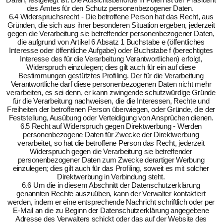
des Amtes für den Schutz personenbezogener Daten.
6.4 Widerspruchsrecht - Die betroffene Person hat das Recht, aus
Gründen, die sich aus ihrer besonderen Situation ergeben, jederzeit
gegen die Verarbeitung sie betreffender personenbezogener Daten,
die aufgrund von Artikel 6 Absatz 1 Buchstabe e (öffentliches
Interesse oder öffentliche Aufgabe) oder Buchstabe f (berechtigtes
Interesse des für die Verarbeitung Verantwortlichen) erfolgt,
Widerspruch einzulegen; dies gilt auch für ein auf diese
Bestimmungen gestütztes Profiling. Der für die Verarbeitung
Verantwortliche darf diese personenbezogenen Daten nicht mehr
verarbeiten, es sei denn, er kann zwingende schutzwürdige Gründe
für die Verarbeitung nachweisen, die die Interessen, Rechte und
Freiheiten der betroffenen Person überwiegen, oder Gründe, die der
Feststellung, Ausübung oder Verteidigung von Ansprüchen dienen.
6.5 Recht auf Widerspruch gegen Direktwerbung - Werden
personenbezogene Daten für Zwecke der Direktwerbung
verarbeitet, so hat die betroffene Person das Recht, jederzeit
Widerspruch gegen die Verarbeitung sie betreffender
personenbezogener Daten zum Zwecke derartiger Werbung
einzulegen; dies gilt auch für das Profiling, soweit es mit solcher
Direktwerbung in Verbindung steht.
6.6 Um die in diesem Abschnitt der Datenschutzerklärung
genannten Rechte auszuüben, kann der Verwalter kontaktiert
werden, indem er eine entsprechende Nachricht schriftlich oder per
E-Mail an die zu Beginn der Datenschutzerklärung angegebene
Adresse des Verwalters schickt oder das auf der Website des