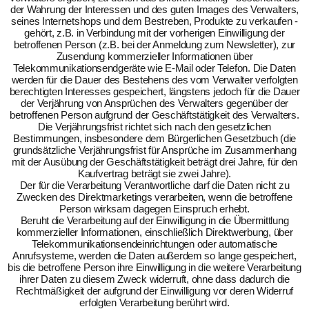
der Wahrung der Interessen und des guten Images des Verwalters,
seines Internetshops und dem Bestreben, Produkte zu verkaufen -
gehört, z.B. in Verbindung mit der vorherigen Einwilligung der
betroffenen Person (z.B. bei der Anmeldung zum Newsletter), zur
Zusendung kommerzieller Informationen über
Telekommunikationsendgeräte wie E-Mail oder Telefon. Die Daten
werden für die Dauer des Bestehens des vom Verwalter verfolgten
berechtigten Interesses gespeichert, längstens jedoch für die Dauer
der Verjährung von Ansprüchen des Verwalters gegenüber der
betroffenen Person aufgrund der Geschäftstätigkeit des Verwalters.
Die Verjährungsfrist richtet sich nach den gesetzlichen
Bestimmungen, insbesondere dem Bürgerlichen Gesetzbuch (die
grundsätzliche Verjährungsfrist für Ansprüche im Zusammenhang
mit der Ausübung der Geschäftstätigkeit beträgt drei Jahre, für den
Kaufvertrag beträgt sie zwei Jahre).
Der für die Verarbeitung Verantwortliche darf die Daten nicht zu
Zwecken des Direktmarketings verarbeiten, wenn die betroffene
Person wirksam dagegen Einspruch erhebt.
Beruht die Verarbeitung auf der Einwilligung in die Übermittlung
kommerzieller Informationen, einschließlich Direktwerbung, über
Telekommunikationsendeinrichtungen oder automatische
Anrufsysteme, werden die Daten außerdem so lange gespeichert,
bis die betroffene Person ihre Einwilligung in die weitere Verarbeitung
ihrer Daten zu diesem Zweck widerruft, ohne dass dadurch die
Rechtmäßigkeit der aufgrund der Einwilligung vor deren Widerruf
erfolgten Verarbeitung berührt wird.