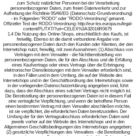
zum Schutz natürlicher Personen bei der Verarbeitung
personenbezogener Daten, zum freien Datenverkehr und zur
Aufhebung der Richtlinie 95/46/EG (Datenschutz-Grundverordnung)
- im Folgenden "RODO" oder "RODO-Verordnung" genannt.
Offizieller Text der RODO-Verordnung: http://eur-lex.europa.eu/legal-
content/PL/TXT/?uri=CELEX%3A32016R0679
1.4 Die Nutzung des Online-Shops, einschließlich des Kaufs, ist
freiwillig. Ebenso ist die damit verbundene Angabe von
personenbezogenen Daten durch den Kunden oder Klienten, der den
Internetshop nutzt, freiwillig, mit zwei Ausnahmen: (1) Abschluss von
Verträgen mit dem Verwalter - die Nichtbereitstellung von
personenbezogenen Daten, die für den Abschluss und die Erfüllung
eines Kaufvertrags oder eines Vertrags über die Erbringung
elektronischer Dienstleistungen mit dem Verwalter erforderlich sind,
in den Fällen und in dem Umfang, die auf der Website des
Internetshops und in der Geschäftsordnung des Internetshops sowie
in der vorliegenden Datenschutzerklärung angegeben sind, führt
dazu, dass der Abschluss eines solchen Vertrags nicht möglich ist.
Die Bereitstellung der personenbezogenen Daten ist in diesem Fall
eine vertragliche Verpflichtung, und wenn die betroffene Person
einen bestimmten Vertrag mit dem Verwalter abschließen möchte,
ist sie verpflichtet, die erforderlichen Daten bereitzustellen. Der
Umfang der für den Vertragsabschluss erforderlichen Daten wird
jeweils vorher auf der Website des Internetshops und in den
Allgemeinen Geschäftsbedingungen des Internetshops angegeben;
(2) gesetzliche Verpflichtungen des Verwalters - die Bereitstellung