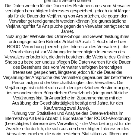
gemacht werden können
Die Daten werden für die Dauer des Bestehens des vom Verwalter
verfolgten berechtigten Interesses gespeichert, jedoch nicht länger
als für die Dauer der Verjährung von Ansprüchen, die gegen den
Verwalter geltend gemacht werden können (die grundsätzliche
Verjährungsfrist für Ansprüche gegen den Verwalter beträgt sechs
Jahre).
Nutzung der Website des Online-Shops und Gewährleistung ihres
ordnungsgemäßen Betriebs Artikel 6 Absatz 1 Buchstabe f der
RODO-Verordnung (berechtigtes Interesse des Verwalters) - die
Verarbeitung ist zur Wahrung der berechtigten Interessen des
Verwalters erforderlich, die darin bestehen, die Website des Online-
Shops zu betreiben und zu pflegen Die Daten werden für die Dauer
des Bestehens des vom Verwalter verfolgten berechtigten
Interesses gespeichert, längstens jedoch für die Dauer der
Verjährung der Ansprüche des Verwalters gegenüber der betroffenen
Person aufgrund der Geschäftstätigkeit des Verwalters. Die
Verjährungsfrist richtet sich nach den gesetzlichen Bestimmungen,
insbesondere dem Bürgerlichen Gesetzbuch (die grundsätzliche
Verjährungsfrist für Ansprüche im Zusammenhang mit der
Ausübung der Geschäftstätigkeit beträgt drei Jahre, für den
Kaufvertrag zwei Jahre).
Führung von Statistiken und Analyse des Datenverkehrs im
Internetshop Artikel 6 Absatz 1 Buchstabe f der RODO-Verordnung
(berechtigtes Interesse des Verwalters) - die Verarbeitung ist für die
Zwecke erforderlich, die sich aus den berechtigten Interessen des
Verwalters ergeben, die darin bestehen, Statistiken zu führen und