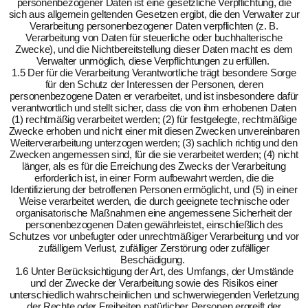
personenbezogener Daten ist eine gesetzliche Verpflichtung, die
sich aus allgemein geltenden Gesetzen ergibt, die den Verwalter zur
Verarbeitung personenbezogener Daten verpflichten (z. B.
Verarbeitung von Daten für steuerliche oder buchhalterische
Zwecke), und die Nichtbereitstellung dieser Daten macht es dem
Verwalter unmöglich, diese Verpflichtungen zu erfüllen.
1.5 Der für die Verarbeitung Verantwortliche trägt besondere Sorge
für den Schutz der Interessen der Personen, deren
personenbezogene Daten er verarbeitet, und ist insbesondere dafür
verantwortlich und stellt sicher, dass die von ihm erhobenen Daten
(1) rechtmäßig verarbeitet werden; (2) für festgelegte, rechtmäßige
Zwecke erhoben und nicht einer mit diesen Zwecken unvereinbaren
Weiterverarbeitung unterzogen werden; (3) sachlich richtig und den
Zwecken angemessen sind, für die sie verarbeitet werden; (4) nicht
länger, als es für die Erreichung des Zwecks der Verarbeitung
erforderlich ist, in einer Form aufbewahrt werden, die die
Identifizierung der betroffenen Personen ermöglicht, und (5) in einer
Weise verarbeitet werden, die durch geeignete technische oder
organisatorische Maßnahmen eine angemessene Sicherheit der
personenbezogenen Daten gewährleistet, einschließlich des
Schutzes vor unbefugter oder unrechtmäßiger Verarbeitung und vor
zufälligem Verlust, zufälliger Zerstörung oder zufälliger
Beschädigung.
1.6 Unter Berücksichtigung der Art, des Umfangs, der Umstände
und der Zwecke der Verarbeitung sowie des Risikos einer
unterschiedlich wahrscheinlichen und schwerwiegenden Verletzung
der Rechte oder Freiheiten natürlicher Personen ergreift der