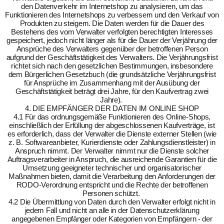
den Datenverkehr im Internetshop zu analysieren, um das
Funktionieren des Internetshops zu verbessern und den Verkauf von
Produkten zu steigern. Die Daten werden für die Dauer des
Bestehens des vom Verwalter verfolgten berechtigten Interesses
gespeichert, jedoch nicht länger als für die Dauer der Verjährung der
Ansprüche des Verwalters gegenüber der betroffenen Person
aufgrund der Geschäftstätigkeit des Verwalters. Die Verjährungsfrist
richtet sich nach den gesetzlichen Bestimmungen, insbesondere
dem Bürgerlichen Gesetzbuch (die grundsätzliche Verjährungsfrist
für Ansprüche im Zusammenhang mit der Ausübung der
Geschäftstätigkeit beträgt drei Jahre, für den Kaufvertrag zwei
Jahre).
4. DIE EMPFÄNGER DER DATEN IM ONLINE SHOP
4.1 Für das ordnungsgemäße Funktionieren des Online-Shops,
einschließlich der Erfüllung der abgeschlossenen Kaufverträge, ist
es erforderlich, dass der Verwalter die Dienste externer Stellen (wie
z. B. Softwareanbieter, Kurierdienste oder Zahlungsdienstleister) in
Anspruch nimmt. Der Verwalter nimmt nur die Dienste solcher
Auftragsverarbeiter in Anspruch, die ausreichende Garantien für die
Umsetzung geeigneter technischer und organisatorischer
Maßnahmen bieten, damit die Verarbeitung den Anforderungen der
RODO-Verordnung entspricht und die Rechte der betroffenen
Personen schützt.
4.2 Die Übermittlung von Daten durch den Verwalter erfolgt nicht in
jedem Fall und nicht an alle in der Datenschutzerklärung
angegebenen Empfänger oder Kategorien von Empfängern - der