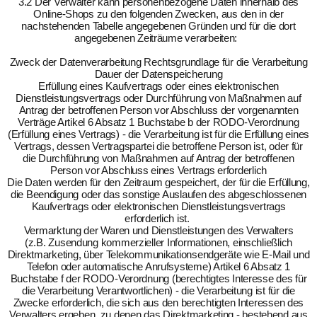
3.2 Der Verwalter kann personenbezogene Daten innerhalb des
Online-Shops zu den folgenden Zwecken, aus den in der
nachstehenden Tabelle angegebenen Gründen und für die dort
angegebenen Zeiträume verarbeiten:
Zweck der Datenverarbeitung Rechtsgrundlage für die Verarbeitung
Dauer der Datenspeicherung
Erfüllung eines Kaufvertrags oder eines elektronischen
Dienstleistungsvertrags oder Durchführung von Maßnahmen auf
Antrag der betroffenen Person vor Abschluss der vorgenannten
Verträge Artikel 6 Absatz 1 Buchstabe b der RODO-Verordnung
(Erfüllung eines Vertrags) - die Verarbeitung ist für die Erfüllung eines
Vertrags, dessen Vertragspartei die betroffene Person ist, oder für
die Durchführung von Maßnahmen auf Antrag der betroffenen
Person vor Abschluss eines Vertrags erforderlich
Die Daten werden für den Zeitraum gespeichert, der für die Erfüllung,
die Beendigung oder das sonstige Auslaufen des abgeschlossenen
Kaufvertrags oder elektronischen Dienstleistungsvertrags
erforderlich ist.
Vermarktung der Waren und Dienstleistungen des Verwalters
(z.B. Zusendung kommerzieller Informationen, einschließlich
Direktmarketing, über Telekommunikationsendgeräte wie E-Mail und
Telefon oder automatische Anrufsysteme) Artikel 6 Absatz 1
Buchstabe f der RODO-Verordnung (berechtigtes Interesse des für
die Verarbeitung Verantwortlichen) - die Verarbeitung ist für die
Zwecke erforderlich, die sich aus den berechtigten Interessen des
Verwalters ergeben, zu denen das Direktmarketing - bestehend aus