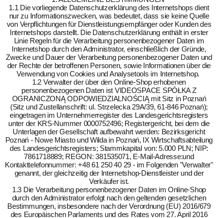
1.1 Die vorliegende Datenschutzerklärung des Internetshops dient
nur zu Informationszwecken, was bedeutet, dass sie keine Quelle
von Verpflichtungen für Dienstleistungsempfänger oder Kunden des
Internetshops darstellt. Die Datenschutzerklärung enthält in erster
Linie Regeln für die Verarbeitung personenbezogener Daten im
Internetshop durch den Administrator, einschließlich der Gründe,
Zwecke und Dauer der Verarbeitung personenbezogener Daten und
der Rechte der betroffenen Personen, sowie Informationen über die
Verwendung von Cookies und Analysetools im Internetshop.
1.2 Verwalter der über den Online-Shop erhobenen
personenbezogenen Daten ist VIDEOSPACE SPÓŁKA Z
OGRANICZONĄ ODPOWIEDZIALNOŚCIĄ mit Sitz in Poznań
(Sitz und Zustellanschrift: ul. Strzelecka 29A/39, 61-846 Poznań);
eingetragen im Unternehmerregister des Landesgerichtsregisters
unter der KRS-Nummer 0000752496; Registergericht, bei dem die
Unterlagen der Gesellschaft aufbewahrt werden: Bezirksgericht
Poznań - Nowe Miasto und Wilda in Poznań, IX Wirtschaftsabteilung
des Landesgerichtsregisters; Stammkapital von: 5.000 PLN; NIP:
7861718889; REGON: 381535071, E-Mail-Adresse:
und
Kontakttelefonnummer: +48 61 250 40 29 - im Folgenden "Verwalter"
genannt, der gleichzeitig der Internetshop-Dienstleister und der
Verkäufer ist.
1.3 Die Verarbeitung personenbezogener Daten im Online-Shop
durch den Administrator erfolgt nach den geltenden gesetzlichen
Bestimmungen, insbesondere nach der Verordnung (EU) 2016/679
des Europäischen Parlaments und des Rates vom 27. April 2016