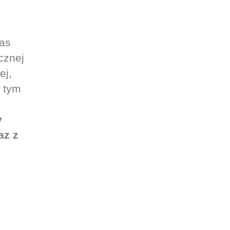
nas
cznej
ej,
z tym
y
az z