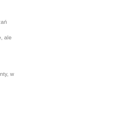
zań
, ale
nty, w