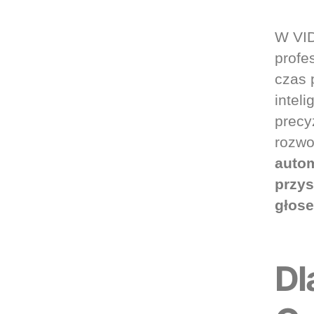
W VI
profe
czas 
intel
precy
rozwo
autom
przys
głos
Dl