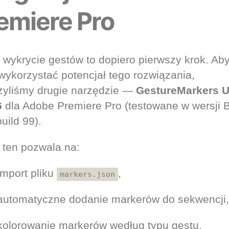
emiere Pro
wykrycie gestów to dopiero pierwszy krok. Ab
 wykorzystać potencjał tego rozwiązania,
zyliśmy drugie narzędzie —
GestureMarkers 
6
dla Adobe Premiere Pro (testowane w wersji 
uild 99).
 ten pozwala na:
import pliku
,
markers.json
automatyczne dodanie markerów do sekwencji,
kolorowanie markerów według typu gestu,