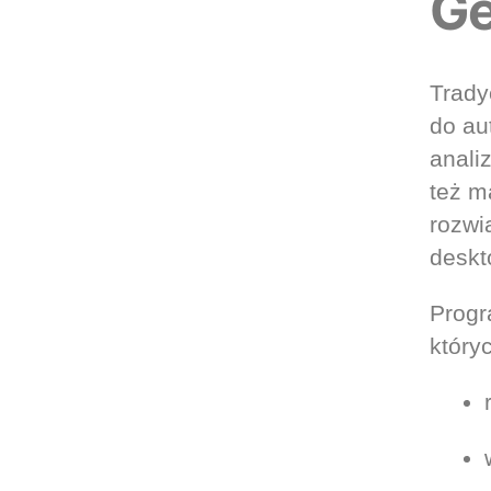
Ge
Trady
do au
analiz
też m
rozw
deskt
Progr
któryc