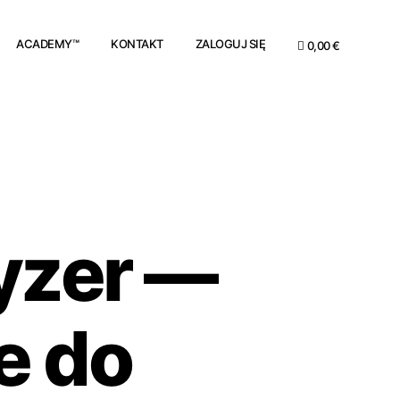
ACADEMY™
KONTAKT
ZALOGUJ SIĘ
0,00 €
yzer —
e do