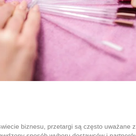
wiecie biznesu, przetargi są często uważane 
awdzony sposób wyboru dostawców i partneró