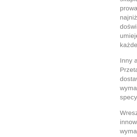
prowa
najni
doświ
umiej
każde
Inny a
Przet
dosta
wymag
specy
Wresz
innow
wymag