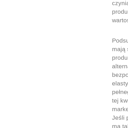
czyni
produ
warto
Podsu
mają 
produ
alter
bezpo
elast
pełne
tej k
marke
Jeśli
ma ta