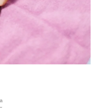
za
w.