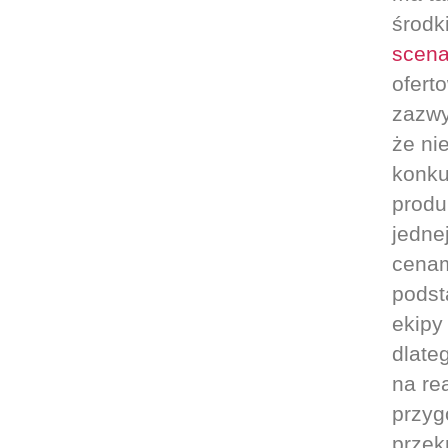
środk
scena
ofert
zazwy
że ni
konku
produ
jedne
cenam
podst
ekipy 
dlate
na rea
przyg
przek