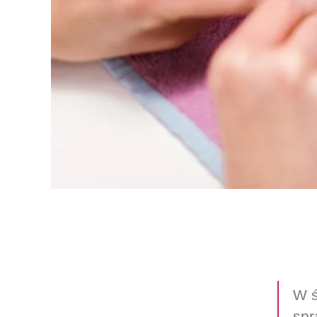
W ś
spr