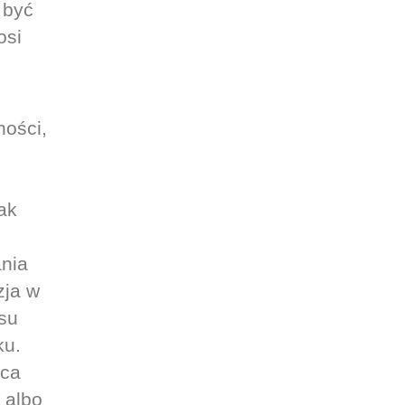
 być
osi
ości,
ak
ania
zja w
esu
ku.
ąca
 albo