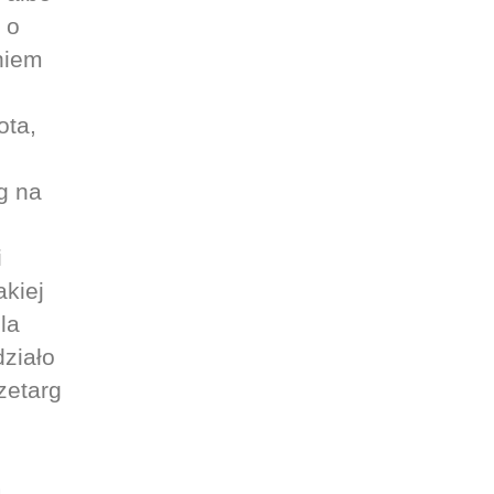
 o
niem
ota,
g na
i
akiej
la
działo
zetarg
a