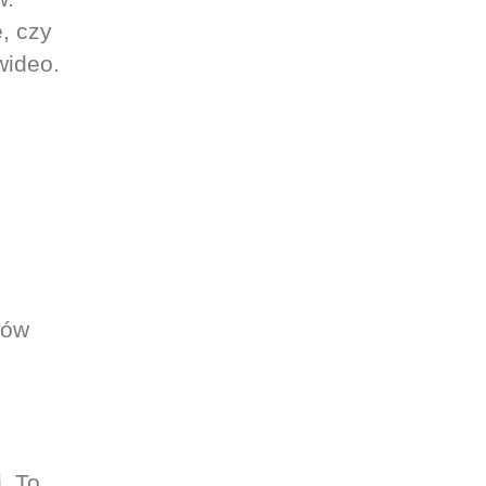
, czy
wideo.
pów
. To