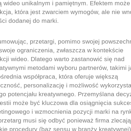
ą wideo unikalnym i pamiętnym. Efektem może
kcja, która jest zwarciem wymogów, ale nie wn
ści dodanej do marki.
mowując, przetargi, pomimo swojej powszechn
swoje ograniczenia, zwłaszcza w kontekście
kcji wideo. Dlatego warto zastanowić się nad
natywnymi metodami wyboru partnerów, takimi j
średnia współpraca, która oferuje większą
yczność, personalizację i możliwość wykorzyst
go potencjału kreatywnego. Przemyślana decy
westii może być kluczowa dla osiągnięcia sukc
tingowego i wzmocnienia pozycji marki na ryn
 przetarg musi się odbyć ponieważ firma zlecaj
kie procedury (baz sensu w branży kreatywnej)