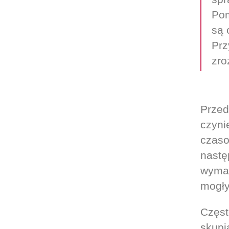
Pom
są 
Prz
zro
Przed
czyni
czaso
nastę
wymag
mogły
Częst
skupia