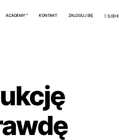
ACADEMY™
KONTAKT
ZALOGUJ SIĘ
0,00 €
dukcję
rawdę