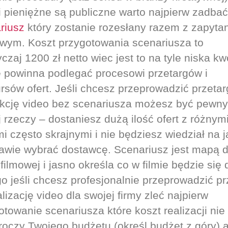
i pieniężne są publiczne warto najpierw zadbać
riusz
który zostanie rozesłany razem z zapyta
owym. Koszt przygotowania scenariusza to
czaj 1200 zł netto wiec jest to na tyle niska kw
e powinna podlegać procesowi przetargów i
rsów ofert. Jeśli chcesz przeprowadzić przetar
kcję video bez scenariusza możesz być pewny
j rzeczy – dostaniesz dużą ilość ofert z różnym
i często skrajnymi i nie będziesz wiedział na j
awie wybrać dostawcę. Scenariusz jest mapą d
filmowej i jasno określa co w filmie będzie się 
go jeśli chcesz profesjonalnie przeprowadzić pr
lizację video dla swojej firmy zleć najpierw
otowanie scenariusza które koszt realizacji nie
roczy Twojego budżetu (określ budżet z góry) 