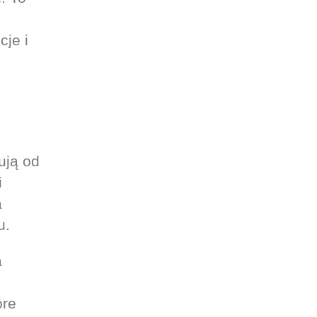
cje i
ują od
i
a
u.
a
óre