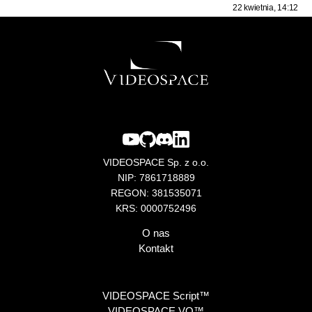
22 kwietnia, 14:12
VIDEOSPACE Sp. z o.o.
NIP: 7861718889
REGON: 381535071
KRS: 0000752496
O nas
Kontakt
VIDEOSPACE Script™
VIDEOSPACE VO™