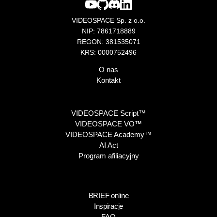
VIDEOSPACE Sp. z o.o.
NIP: 7861718889
REGON: 381535071
KRS: 0000752496
O nas
Kontakt
VIDEOSPACE Script™
VIDEOSPACE VO™
VIDEOSPACE Academy™
AI Act
Program afiliacyjny
BRIEF online
Inspiracje
FAQ