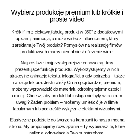
Wybierz produkcję premium lub krótkie i
proste video
Krótki film z ciekawą fabułą, produkt w 360° z dodatkowymi
opisami, animacja, a może wideo z influencerem, który
zareklamuje Twój produkt? Pomysłów na realizację filmów
produktowych mamy niemal nieskończenie wiele.
Najprostsze i najprzystępniejsze cenowo są filmy
prezentujące funkcje produktu. Wykorzystujemy w nich
atrakcyjne animacje tekstu, infografiki, a gdy potrzeba – także
narrację lektora. Jeśli zależy Ci na opcji bardziej premium,
możemy wprowadzić do materiału odrobinę tajemniczości i
emocji. Chcesz, aby produkt lub usługa nie były w centrum
uwagi? Żaden problem – możemy umieścić je w filmie
fabularnym lub podkreślić wyłącznie efektami wizualnymi.
Elastyczne podejście do tworzenia kampanii to nasza mocna
strona. My proponujemy rozwiązania – Ty wybierasz te, które
najlepiej odpowiadają Twoim potrzebom.