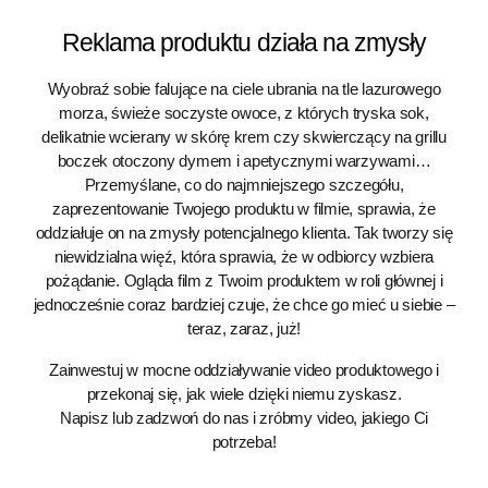
Reklama produktu działa na zmysły
Wyobraź sobie falujące na ciele ubrania na tle lazurowego
morza, świeże soczyste owoce, z których tryska sok,
delikatnie wcierany w skórę krem czy skwierczący na grillu
boczek otoczony dymem i apetycznymi warzywami…
Przemyślane, co do najmniejszego szczegółu,
zaprezentowanie Twojego produktu w filmie, sprawia, że
oddziałuje on na zmysły potencjalnego klienta. Tak tworzy się
niewidzialna więź, która sprawia, że w odbiorcy wzbiera
pożądanie. Ogląda film z Twoim produktem w roli głównej i
jednocześnie coraz bardziej czuje, że chce go mieć u siebie –
teraz, zaraz, już!
Zainwestuj w mocne oddziaływanie video produktowego i
przekonaj się, jak wiele dzięki niemu zyskasz.
Napisz lub zadzwoń do nas i zróbmy video, jakiego Ci
potrzeba!