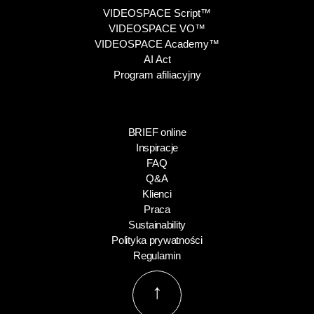
VIDEOSPACE Script™
VIDEOSPACE VO™
VIDEOSPACE Academy™
AI Act
Program afiliacyjny
BRIEF online
Inspiracje
FAQ
Q&A
Klienci
Praca
Sustainability
Polityka prywatności
Regulamin
↑