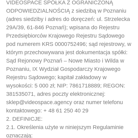
VIDEOSPACE SPÓŁKA Z OGRANICZONĄ
ODPOWIEDZIALNOŚCIĄ z siedzibą w Poznaniu
(adres siedziby i adres do doręczeń: ul. Strzelecka
29A/39, 61-846 Poznań); wpisana do Rejestru
Przedsiębiorców Krajowego Rejestru Sądowego
pod numerem KRS 0000752496; sąd rejestrowy, w
którym przechowywana jest dokumentacja spółki:
Sąd Rejonowy Poznań – Nowe Miasto i Wilda w
Poznaniu, IX Wydział Gospodarczy Krajowego
Rejestru Sądowego; kapitał zakładowy w
wysokości: 5 000 zł; NIP: 7861718889; REGON:
381535071, adres poczty elektronicznej:
sklep@
videospace.agency oraz numer telefonu
kontaktowego: + 48 61 250 40 29
2. DEFINICJE:
2.1. Określenia użyte w niniejszym Regulaminie
oznaczają: