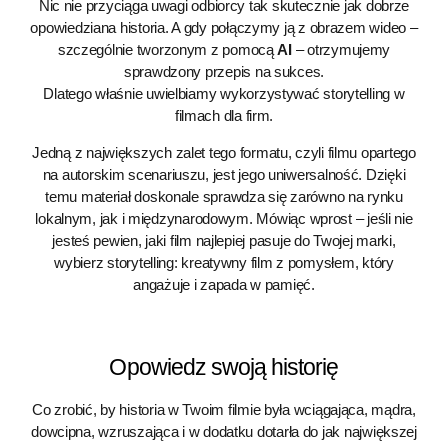
Nic nie przyciąga uwagi odbiorcy tak skutecznie jak dobrze
opowiedziana historia. A gdy połączymy ją z obrazem wideo –
szczególnie tworzonym z pomocą
AI
– otrzymujemy
sprawdzony przepis na sukces.
Dlatego właśnie uwielbiamy wykorzystywać storytelling w
filmach dla firm.
Jedną z największych zalet tego formatu, czyli filmu opartego
na autorskim scenariuszu, jest jego uniwersalność. Dzięki
temu materiał doskonale sprawdza się zarówno na rynku
lokalnym, jak i międzynarodowym. Mówiąc wprost – jeśli nie
jesteś pewien, jaki film najlepiej pasuje do Twojej marki,
wybierz storytelling: kreatywny film z pomysłem, który
angażuje i zapada w pamięć.
Opowiedz swoją historię
Co zrobić, by historia w Twoim filmie była wciągająca, mądra,
dowcipna, wzruszająca i w dodatku dotarła do jak największej