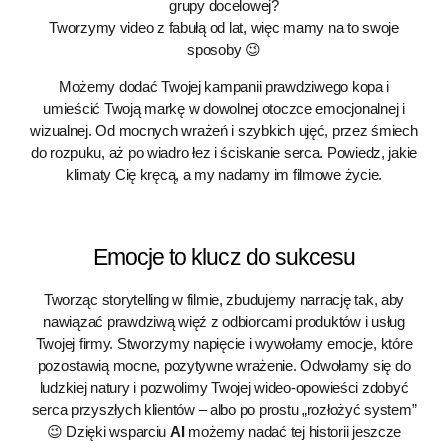
grupy docelowej?
Tworzymy video z fabułą od lat, więc mamy na to swoje
sposoby 😉
Możemy dodać Twojej kampanii prawdziwego kopa i
umieścić Twoją markę w dowolnej otoczce emocjonalnej i
wizualnej. Od mocnych wrażeń i szybkich ujęć, przez śmiech
do rozpuku, aż po wiadro łez i ściskanie serca. Powiedz, jakie
klimaty Cię kręcą, a my nadamy im filmowe życie.
Emocje to klucz do sukcesu
Tworząc storytelling w filmie, zbudujemy narrację tak, aby
nawiązać prawdziwą więź z odbiorcami produktów i usług
Twojej firmy. Stworzymy napięcie i wywołamy emocje, które
pozostawią mocne, pozytywne wrażenie. Odwołamy się do
ludzkiej natury i pozwolimy Twojej wideo-opowieści zdobyć
serca przyszłych klientów – albo po prostu „rozłożyć system”
😉 Dzięki wsparciu
AI
możemy nadać tej historii jeszcze