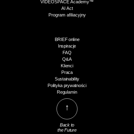
VIDEOSPACE Academy™
AI Act
Program afiliacyjny
BRIEF online
Inspiracje
FAQ
Q&A
Klienci
Praca
Sustainability
Polityka prywatności
Regulamin
↑
Back to
the Future